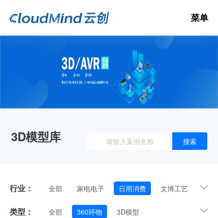
菜单
数
3D
3D模型库
搜索
3D
V
行业：
全部
家电电子
日用消费
文博工艺
礼品装饰
交通运输
机械工业
文体娱乐
类型：
全部
360环物
3D模型
纺织服装
建材家具
自然
其他