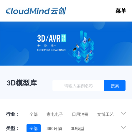
菜单
数
3D
3D模型库
搜索
3D
V
行业：
全部
家电电子
日用消费
文博工艺
礼品装饰
交通运输
机械工业
文体娱乐
类型：
全部
360环物
3D模型
纺织服装
建材家具
自然
其他