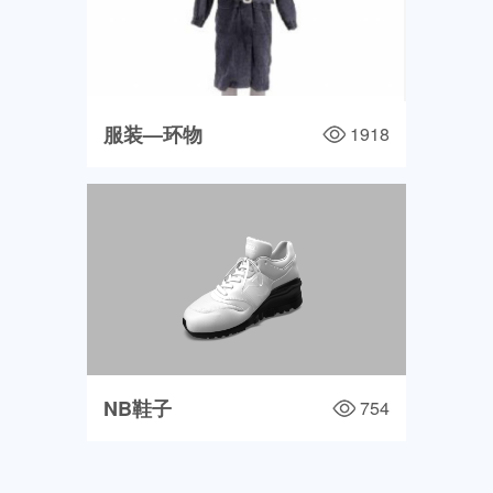
服装—环物
1918
NB鞋子
754