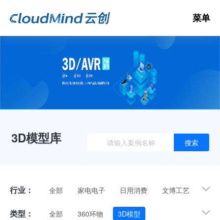
菜单
数
3D
3D模型库
搜索
3D
V
行业：
全部
家电电子
日用消费
文博工艺
礼品装饰
交通运输
机械工业
文体娱乐
类型：
全部
360环物
3D模型
纺织服装
建材家具
自然
其他