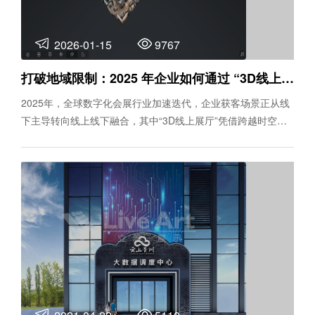
2026-01-15
9767
打破地域限制：2025 年企业如何通过 “3D线上展厅” 实现全球获客？
2025年，全球数字化会展行业加速迭代，企业获客场景正从线
下主导转向线上线下融合，其中“3D线上展厅”凭借跨越时空、
低成本传递价值的核心优势，成为企业开拓全球市场的新引
擎。对于外贸型、生产制造型企业而言，如何让海外客户快速
建立信任、高效了解产能实力，传统线下看厂、参展模式已难
以满足需求，而“3D线上展厅”作为一站式线上展览解决方案，
既能实现无边界展示，又能通过实景复刻、沉浸式体验构建信
任壁垒，为全球获客提供全新路径。 本文将从核心价值、落地
优势、实战案例三方面，拆解“3D线上展厅”的获客逻辑，助力
企业解锁