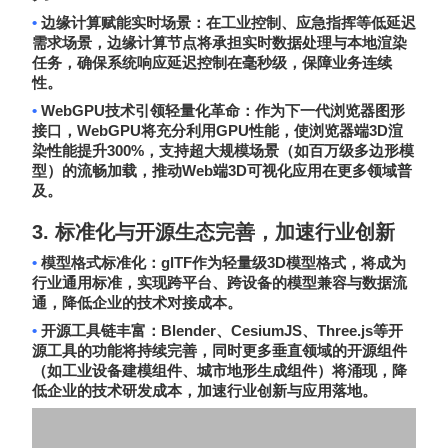
•
边缘计算赋能实时场景
：在工业控制、应急指挥等低延迟
需求场景，边缘计算节点将承担实时数据处理与本地渲染
任务，确保系统响应延迟控制在毫秒级，保障业务连续
性。
•
WebGPU
技术引领轻量化革命
：作为下一代浏览器图形
WebGPU
GPU
3D
接口，
将充分利用
性能，使浏览器端
渲
300%
染性能提升
，支持超大规模场景（如百万级多边形模
Web
3D
型）的流畅加载，推动
端
可视化应用在更多领域普
及。
3.
标准化与开源生态完善，加速行业创新
•
glTF
3D
模型格式标准化
：
作为轻量级
模型格式，将成为
行业通用标准，实现跨平台、跨设备的模型兼容与数据流
通，降低企业的技术对接成本。
•
Blender
CesiumJS
Three.js
开源工具链丰富
：
、
、
等开
源工具的功能将持续完善，同时更多垂直领域的开源组件
（如工业设备建模组件、城市地形生成组件）将涌现，降
低企业的技术研发成本，加速行业创新与应用落地。