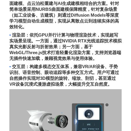
AI
面建模、点云泊松重建与
生成建模相结合的方案。针对
NURBS
简单场景采用
曲面建模保障精度，针对复杂场景
Diffusion Models
（如工业设备、古建筑）则通过
等深度
学习模型自动生成模型，实现从离散点云到连续实体的高
效转化。
•
GPU
渲染层
：依托
并行计算与物理渲染技术，实现超写
NVIDIA RTX
实场景呈现。一方面，通过
光线追踪技术模拟
真实光影反射与折射效果；另一方面，基于
WebGL/Three.js
技术打造轻量化渲染方案，支持浏览器端
无插件快速加载，兼顾视觉效果与使用体验。
•
VR/AR
交互层
：构建多模态交互体系，兼容
设备、手势
识别、语音控制、眼动追踪等多种交互方式。用户可通过
3D
自然操作实现对
模型的旋转、缩放、剖切，甚至通过
VR
设备沉浸式漫游虚拟场景，大幅提升交互自然度。