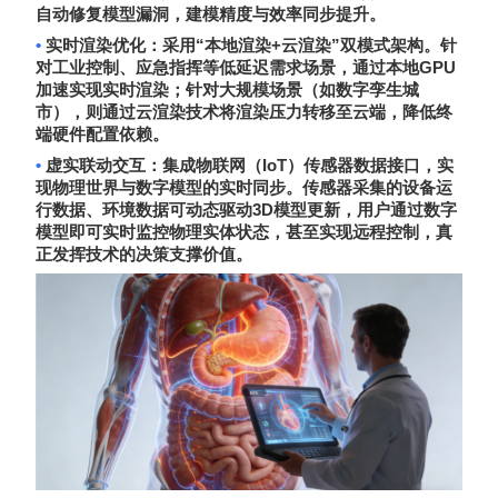
自动修复模型漏洞，建模精度与效率同步提升。
•
“
+
”
实时渲染优化
：采用
本地渲染
云渲染
双模式架构。针
GPU
对工业控制、应急指挥等低延迟需求场景，通过本地
加速实现实时渲染；针对大规模场景（如数字孪生城
市），则通过云渲染技术将渲染压力转移至云端，降低终
端硬件配置依赖。
•
IoT
虚实联动交互
：集成物联网（
）传感器数据接口，实
现物理世界与数字模型的实时同步。传感器采集的设备运
3D
行数据、环境数据可动态驱动
模型更新，用户通过数字
模型即可实时监控物理实体状态，甚至实现远程控制，真
正发挥技术的决策支撑价值。