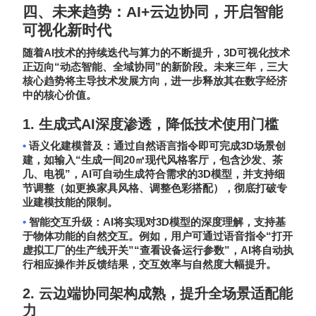
四、未来趋势：
AI+
云边协同，开启智能
可视化新时代
AI
3D
随着
技术的持续迭代与算力的不断提升，
可视化技术
“
”
正迈向
动态智能、全域协同
的新阶段。未来三年，三大
核心趋势将主导技术发展方向，进一步释放其在数字经济
中的核心价值。
1.
生成式
AI
深度渗透，降低技术使用门槛
•
3D
语义化建模普及
：通过自然语言指令即可完成
场景创
“
20
建，如输入
生成一间
㎡现代风格客厅，包含沙发、茶
”
AI
3D
几、电视
，
可自动生成符合需求的
模型，并支持细
节调整（如更换家具风格、调整色彩搭配），彻底打破专
业建模技能的限制。
•
AI
3D
智能交互升级
：
将实现对
模型的深度理解，支持基
“
于物体功能的自然交互。例如，用户可通过语音指令
打开
”“
”
AI
虚拟工厂的生产线开关
查看设备运行参数
，
将自动执
行相应操作并反馈结果，交互效率与自然度大幅提升。
2.
云边端协同架构成熟，提升全场景适配能
力