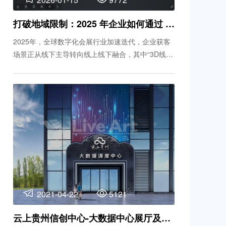
打破地域限制：2025 年企业如何通过 “3D线上展厅” 实现全球获客？
2025年，全球数字化会展行业加速迭代，企业获客
场景正从线下主导转向线上线下融合，其中“3D线上
展厅”凭借跨越时空、低成本传递价值的核心优势，
成为企业开拓全球市场的新引擎。对于外贸型、生
产制造型企业而言，如何让海外客户快速建立信
任、高效了解产能实力，传统线下看厂、参展模式
已难以满足需求，而“3D线上展厅”作为一站式线上
展览解决方案，既能实现无边界展示，又能通过实
景复刻、沉浸式体验构建信任壁垒，为全球获客提
供全新路径。 本文将从核心价值、落地优势、实战
案例三方面，拆解“3D线上展厅”的获客逻辑，助力
企业解锁
2021-04-22
5121
云上贵州信创中心-大数据中心展厅及办公装修设计