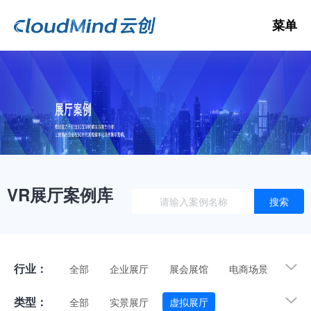
菜单
数
3D
VR展厅案例库
搜索
3D
V
行业：
全部
企业展厅
展会展馆
电商场景
历史文博
党建陈列
地产家装
酒店民宿
类型：
全部
实景展厅
虚拟展厅
工厂建筑
体育娱乐
其他展厅