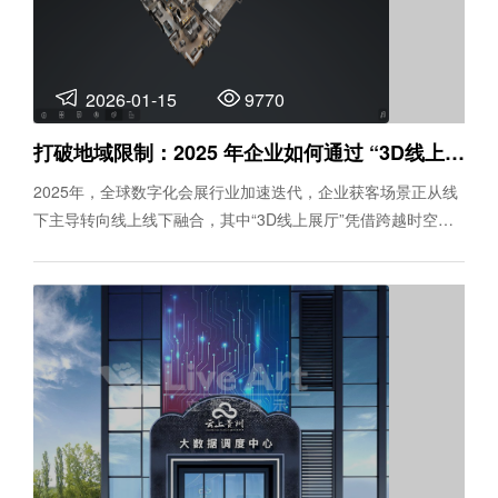
2026-01-15
9770
打破地域限制：2025 年企业如何通过 “3D线上展厅” 实现全球获客？
2025年，全球数字化会展行业加速迭代，企业获客场景正从线
下主导转向线上线下融合，其中“3D线上展厅”凭借跨越时空、
低成本传递价值的核心优势，成为企业开拓全球市场的新引
擎。对于外贸型、生产制造型企业而言，如何让海外客户快速
建立信任、高效了解产能实力，传统线下看厂、参展模式已难
以满足需求，而“3D线上展厅”作为一站式线上展览解决方案，
既能实现无边界展示，又能通过实景复刻、沉浸式体验构建信
任壁垒，为全球获客提供全新路径。 本文将从核心价值、落地
优势、实战案例三方面，拆解“3D线上展厅”的获客逻辑，助力
企业解锁