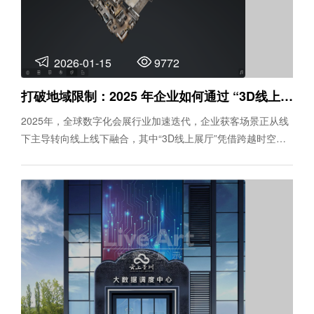
2026-01-15
9772
打破地域限制：2025 年企业如何通过 “3D线上展厅” 实现全球获客？
2025年，全球数字化会展行业加速迭代，企业获客场景正从线
下主导转向线上线下融合，其中“3D线上展厅”凭借跨越时空、
低成本传递价值的核心优势，成为企业开拓全球市场的新引
擎。对于外贸型、生产制造型企业而言，如何让海外客户快速
建立信任、高效了解产能实力，传统线下看厂、参展模式已难
以满足需求，而“3D线上展厅”作为一站式线上展览解决方案，
既能实现无边界展示，又能通过实景复刻、沉浸式体验构建信
任壁垒，为全球获客提供全新路径。 本文将从核心价值、落地
优势、实战案例三方面，拆解“3D线上展厅”的获客逻辑，助力
企业解锁